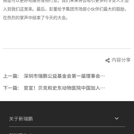
搭建可以更好地服务宠物行业。我们未来将会吸引更多的专业人才加
入到我们这里来。最后，彭董给予集团市场部小伙伴们最大的鼓励，
在热烈的掌声中结束了今天的大会。
内容分享
上一篇:
深圳市瑞鹏公益基金会第一届理事会第九次会议暨换届大会在深圳举行
下一篇:
官宣！贝克和史东动物医院中国加入瑞鹏集团品牌大家庭
关于新瑞鹏