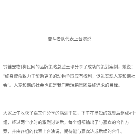
奋斗者队代表上台演说
铃铛宠物
狗民网的品牌策略总监王珍分享了成功的策划案例，她说：
|
“终身使命致力于帮助更多的动物争取应有权利，促进实现人宠和谐社
会”。人宠和谐的社会也正是我们新瑞鹏集团最终追求的目标。
大家上午收获了嘉宾们分享的满满干货，下午在简短的就餐后组成
个
4
组，经过两个小时的激烈讨论后，每个组都输出了与嘉宾的合作方
案，并由各组的代表上台演说，期待能与嘉宾达成后续的合作。