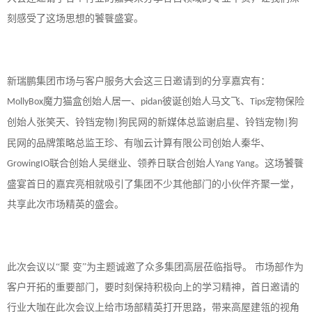
刻感受了这场思想的饕餮盛宴。
新瑞鹏集团市场与客户服务大会这三日邀请到的分享嘉宾有：
魔力猫盒创始人居一、
彼诞创始人马文飞、
宠物保险
MollyBox
pidan
Tips
创始人张笑天、铃铛宠物
狗民网的新媒体总监谢启星、铃铛宠物
狗
|
|
民网的品牌策略总监王珍、有咖云计算有限公司创始人秦华、
联合创始人吴继业、领养日联合创始人
。这场饕餮
GrowingIO
Yang Yang
盛宴首日的嘉宾亮相就吸引了集团不少其他部门的小伙伴齐聚一堂，
共享此次市场精英的盛会。
此次会议以
“聚 变”为主题诚邀了众多集团高层莅临指导。 市场部作为
客户开拓的重要部门，要时刻保持积极向上的学习精神，首日邀请的
行业大咖在此次会议上给市场部精英打开思路，带来高屋建瓴的视角