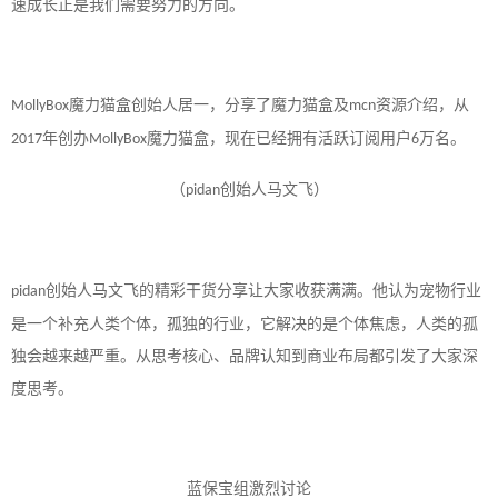
速成长正是我们需要努力的方向。
魔力猫盒创始人居一，分享了魔力猫盒及
资源介绍，从
MollyBox
mcn
年创办
魔力猫盒，现在已经拥有活跃订阅用户
万名。
2017
MollyBox
6
创始人马文飞
（
pidan
）
创始人马文飞的精彩干货分享让大家收获满满。他认为宠物行业
pidan
是一个补充人类个体，孤独的行业，它解决的是个体焦虑，人类的孤
独会越来越严重。从思考核心、品牌认知到商业布局都引发了大家深
度思考。
蓝保宝组激烈讨论