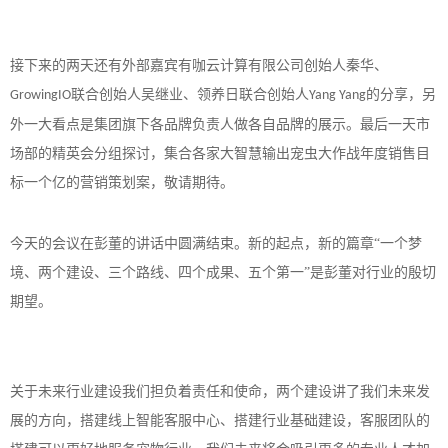
接下来的两天还有外部嘉宾有咖云计算有限公司创始人秦华、
联合创始人吴继业、领养日联合创始人
的分享，另
GrowingIO
Yang Yang
外一大看点是集团旗下各品牌负责人做各自品牌的展示。最后一天市
场部的精英会分组探讨，集合各家大智慧输出宠虫大作战年度销售目
标一个亿的营销策划案，敬请期待。
今天的会议在彭董的讲话中圆满结束。新的起点，新的篇章
“一个梦
境、两个建设、三个路线、四个成果、五个第一”是彭董对行业的殷切
期望。
关于未来行业建设我们担负着责任和使命，两个建设讲了我们未来发
展的方向，搭建线上智能客服中心、搭建行业基础建设，客服团队的