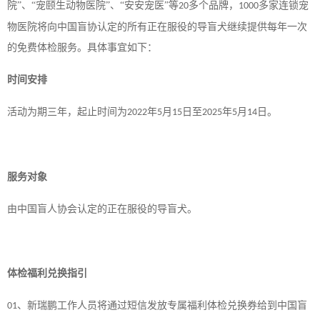
院”、“宠颐生动物医院”、“安安宠医”等
多个品牌，
多家连锁宠
20
1000
物医院将向中国盲协认定的所有正在服役的导盲犬继续提供每年一次
的免费体检服务。具体事宜如下：
时间安排
活动为期三年，起止时间为
年
月
日至
年
月
日。
2022
5
15
2025
5
14
服务对象
由中国盲人协会认定的正在服役的导盲犬。
体检福利兑换指引
、
新瑞鹏工作人员将通过短信发放专属福利体检兑换券给到中国盲
01