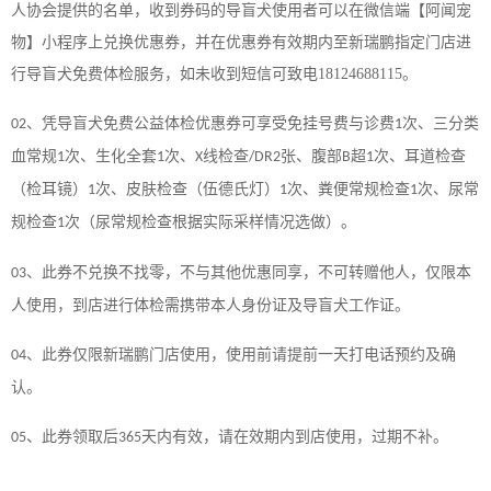
人协会提供的名单，收到券码的导盲犬使用者可以在微信端【阿闻宠
物】小程序上兑换优惠券，并在优惠券有效期内至新瑞鹏指定门店进
行导盲犬免费体检服务，如未收到短信可致电18124688115。
、
凭导盲犬免费公益体检优惠券可享受免挂号费与诊费
次、三分类
02
1
血常规
次、生化全套
次、
线检查
张、腹部
超
次、耳道检查
1
1
X
/DR2
B
1
（检耳镜）
次、皮肤检查（伍德氏灯）
次、粪便常规检查
次、尿常
1
1
1
规检查
次（尿常规检查根据实际采样情况选做）。
1
、
此券不兑换不找零，不与其他优惠同享，不可转赠他人，仅限本
03
人使用，到店进行体检需携带本人身份证及导盲犬工作证。
、
此券仅限新瑞鹏门店使用，使用前请提前一天打电话预约及确
04
认。
、
此券领取后
天内有效，请在效期内到店使用，过期不补。
05
365