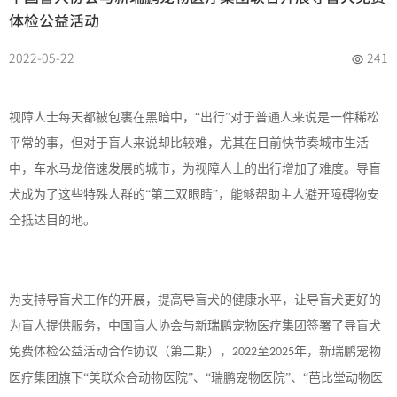
体检公益活动
2022-05-22
241
视障人士每天都被包裹在黑暗中，
“出行”对于普通人来说是一件稀松
平常的事，但对于盲人来说却比较难，尤其在目前快节奏城市生活
中，车水马龙倍速发展的城市，为视障人士的出行增加了难度。导盲
犬成为了这些特殊人群的“第二双眼睛”，能够帮助主人避开障碍物安
全抵达目的地。
为支持导盲犬工作的开展，提高导盲犬的健康水平，让导盲犬更好的
为盲人提供服务，中国盲人协会与新瑞鹏宠物医疗集团签署了导盲犬
免费体检公益活动合作协议（第二期），
至
年，新瑞鹏宠物
2022
2025
医疗集团旗下“美联众合动物医院”、“瑞鹏宠物医院”、“芭比堂动物医