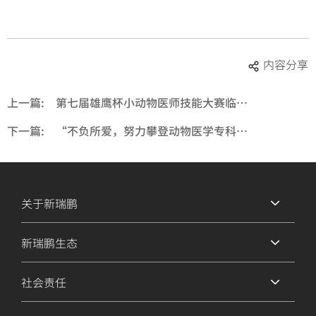
内容分享
上一篇:
第七届雄鹰杯小动物医师技能大赛临床组比赛事项通知
下一篇:
“不负所爱，努力攀登动物医学专科发展应有高度”| 新瑞鹏百人百佳陈庆峰
关于新瑞鹏
新瑞鹏生态
社会责任