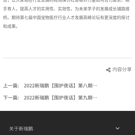
台，让大家站在行业发展的视角探讨社会各界力量如何合力聚势、携
手育人，提高人才的实用性、实效性，为未来学子的发展成长铺路搭
桥。期待第七届中国宠物医疗行业人才发展高峰论坛有更深度的探讨
和成果。
内容分享
上一篇:
2022新瑞鹏【围炉夜话】第八期——医者金陵汇
下一篇:
2022新瑞鹏【围炉夜话】第九期——群医齐鲁会
关于新瑞鹏