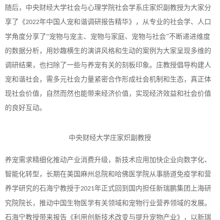
随后，中央财经大学社会与心理学院社会学系庄家炽副教授为大家分
享了《
年中国人宠和谐调研报告精华》，从专业的社会学、人口
2022
学角度分享了“宠物与宠主、宠物与家庭、宠物与社会”不断递进维度
的数据分析，用妙趣横生的演讲风格和生动的案例为大家呈现多维的
调研结果，也扫除了一些与养宠有关的刻板印象。庄教授倡导构建人
宠和谐社会，需多元社会力量紧密合作形成社会机制和生态，真正体
现社会价值，自然而然也能带来经济价值，实现经济效益和社会价值
的良好互动。
中央财经大学庄家炽副教授
养宠需求精细化推动产业消费升级，新技术应用加快企业向数字化、
智能化转型，长期在美国麻州总院和哈佛医学院从事肠道免疫学和营
养学研究的石海宁教授于
年正式回到国内担任新瑞鹏集团上海研
2021
究院院长，推动中国生物医学有关领域和宠物行业营养领域的发展。
石海宁教授带来报告《利用创新技术改变与提升宠物产业》，以新瑞