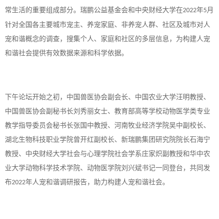
常生活的重要组成部分。瑞鹏公益基金会和中央财经大学在
年
月
2022
5
针对全国各主要城市宠主、养宠家庭、非养宠人群、社区及城市对人
宠和谐概念的调查，搜集个人、家庭和社区的多层信息，为构建人宠
和谐社会提供有效数据来源和科学依据。
下午论坛开始之初，中国兽医协会副会长、中国农业大学汪明教授、
中国兽医协会副秘书长刘秀丽女士、教育部高等学校动物医学类专业
教学指导委员会秘书长张国中教授、河南牧业经济学院吴中副校长、
湖北生物科技职业学院曾开红副校长、新瑞鹏集团研究院院长石海宁
教授、中央财经大学社会与心理学院社会学系庄家炽副教授和华中农
业大学动物科学技术学院、动物医学院刘兴斌书记一同登台，共同发
布
年人宠和谐调研报告，助力构建人宠和谐社会。
2022