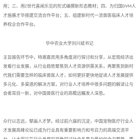
用；三、用
世代喜闻乐见的形式编撰新形态教材；四、为归国
人
Z
DVM
才施展才华搭建交流合作平台；五、组建新时代一流兽医临床人才培
养校企合作平台。
华中农业大学刘兴斌书记
主旨报告环节中，特邀嘉宾用多角度进行探讨和分享，从宏观经济出
发看行业发展，从行业趋势聚焦到人才资源供需关系，再聚焦到新时
代我们需要怎样的临床兽医人才，如何更好更快地促进人才发展提供
多元化、多渠道的解决方案，对行业人才培养中很多问题的解读让与
会者耳目一新，对中国兽医行业的高瞻远瞩发人深思。
众行以志远，擘画人才梦。经过前六届的沉淀，中国宠物医疗行业人
才发展高峰论坛已成为行业具有重要影响力和号召力的高端交流平