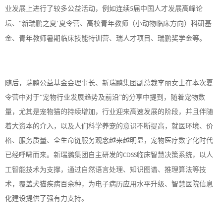
业发展上进行了较多公益活动，例如连续
届中国人才发展高峰论
5
坛、
新瑞鹏之夏‘夏令营、高校青年教师（小动物临床方向）科研基
"
金、青年教师暑期临床技能特训营、瑞人才项目、瑞鹏奖学金等。
随后，瑞鹏公益基金会理事长、新瑞鹏集团副总裁李丽女士在本次夏
令营中对于
“宠物行业发展趋势及前沿”的分享中提到，随着宠物数
量，尤其是宠物猫的持续增加，行业迎来高速发展的阶段，并且伴随
着大资本的介入，以及人们科学养宠的意识不断提高，就医环境、价
格、服务质量、全生命链服务观念越来越明显，宠物医疗数字化时代
已经呼啸而来。新瑞鹏集团自主研发的
临床智慧决策系统，以人
CDSS
工智能技术为支撑，通过自然语言处理、知识图谱、推理算法等技
术，覆盖犬猫疾病百余种，为电子病历应用水平升级、智慧医院信息
化建设提供了强有力支持。