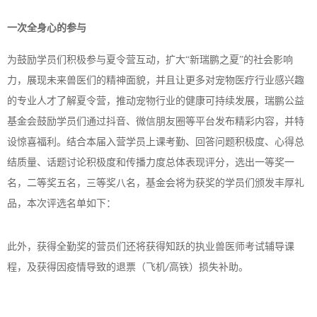
一次全身心的参与
为鼓励学员们积极参与夏令营互动，扩大
“新瑞鹏之夏”的社会影响
力，展现未来兽医们的精神面貌，并且让更多对宠物医疗行业感兴趣
的专业人才了解夏令营，推动宠物行业的健康可持续发展，瑞鹏公益
基金会鼓励学员们通过抖音、微信朋友圈等平台发布精彩内容，并特
设惊喜福利。结合本届入营学员上课考勤、回答问题积极度、心得总
结质量、话题讨论积极度和传播力度总体表现评分，选出一等奖一
名，二等奖五名，三等奖八名，基金会将为获奖的学员们颁发丰厚礼
品，本次评选名单如下：
此外，获得全勤奖的营员们还将获得知跃的执业兽医师考试辅导课
程，及获得因疫情导致的退票（飞机
高铁）损失补助。
/