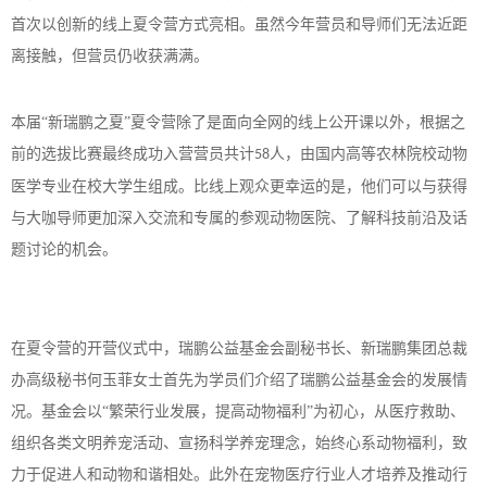
首次以创新的线上夏令营方式亮相。虽然今年营员和导师们无法近距
离接触，但营员仍收获满满。
本届
“新瑞鹏之夏”夏令营除了是面向全网的线上公开课以外，根据之
前的选拔比赛最终成功入营营员共计
人，由国内高等农林院校动物
58
医学专业在校大学生组成。比线上观众更幸运的是，他们可以与获得
与大咖导师更加深入交流和专属的参观动物医院、了解科技前沿及话
题讨论的机会。
在夏令营的开营仪式中，瑞鹏公益基金会副秘书长、新瑞鹏集团总裁
办高级秘书何玉菲女士首先为学员们介绍了瑞鹏公益基金会的发展情
况。基金会以
“繁荣行业发展，提高动物福利”为初心，从医疗救助、
组织各类文明养宠活动、宣扬科学养宠理念，始终心系动物福利，致
力于促进人和动物和谐相处。此外在宠物医疗行业人才培养及推动行