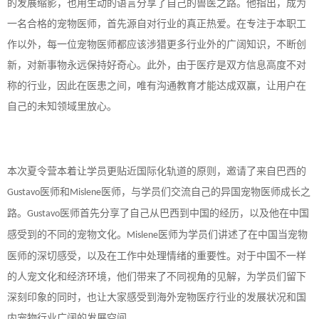
的发展缩影，也用生动的语言分享了自己的兽医之路。他指出，成为
一名合格的宠物医师，首先源自对行业的真正热爱。在专注于本职工
作以外，每一位宠物医师都应该涉猎更多行业外的广阔知识，不断创
新，对新事物永远保持好奇心。此外，由于医疗是双方信息高度不对
称的行业，因此在医患之间，唯有沟通教育才能达成双赢，让用户在
自己的未知领域里放心。
本次夏令营本着让学员更贴近国际化轨道的原则，邀请了来自巴西的
医师和
医师，与学员们交流自己的异国宠物医师成长之
Gustavo
Mislene
路。
医师首先分享了自己从巴西到中国的经历，以及他在中国
Gustavo
感受到的不同的宠物文化。
医师为学员们讲述了在中国当宠物
Mislene
医师的深切感受，以及在工作中处理情绪的重要性。对于中国不一样
的人宠文化和经济环境，他们带来了不同视角的见解，为学员们留下
深刻印象的同时，也让大家感受到海外宠物医疗行业的发展状况和国
内宠物行业广阔的发展空间。