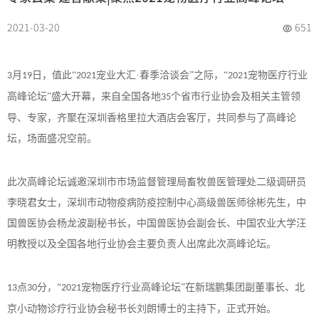
2021-03-20
651
月
日，值此“
宠业大汇·春季洽谈会”之际，“
宠物医疗行业
3
19
2021
2021
高峰论坛”盛大开幕，来自全国各地
个省市行业协会及相关主管领
35
导、专家，齐聚在深圳香格里拉大酒店会客厅，共同参与了高峰论
坛，场面盛况空前。
此次高峰论坛诚邀深圳市市场监督管理局畜牧兽医管理处二级调研员
李晓君女士，深圳市动物疫病防疫控制中心高级兽医师徐彬先生，中
国兽医协会杨龙波副秘书长，中国兽医协会副会长、中国农业大学汪
明教授以及全国各地行业协会主要负责人出席此次高峰论坛。
点
分，“
宠物医疗行业高峰论坛”在新瑞鹏集团副董事长、北
13
30
2021
京小动物诊疗行业协会秘书长刘朗博士的主持下，正式开始。