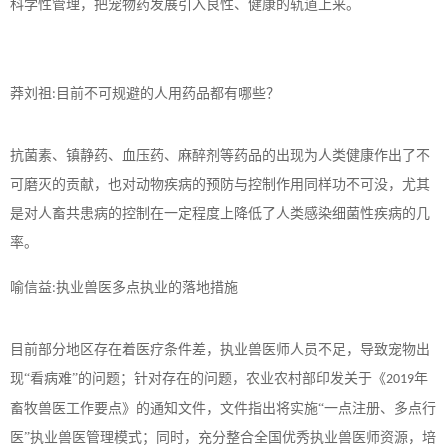
科学性管理，把宠物药发展引入良性、健康的轨道上来。
莽刘祖
目前不可规避的人用药品都有哪些？
:
抗菌素、镇静药、血压药、麻醉剂等药品的出现为人类健康作出了不
可磨灭的贡献，也对动物疾病的预防与控制作用同样功不可没，尤其
是对人畜共患病的控制在一定程度上降低了人类感染细菌性疾病的几
率。
喻信益
执业兽医多点执业的落地措施
:
目前部分地区存在着医疗条件差，执业兽医师人员不足，导致宠物出
现
“看病难”的问题；针对存在的问题，农业农村部印发关于《
年
2019
畜牧兽医工作要点》的通知文件，文件指出将实施“一点注册、多点行
医”执业兽医管理模式；同时，充分整合全国优秀执业兽医师资源，培