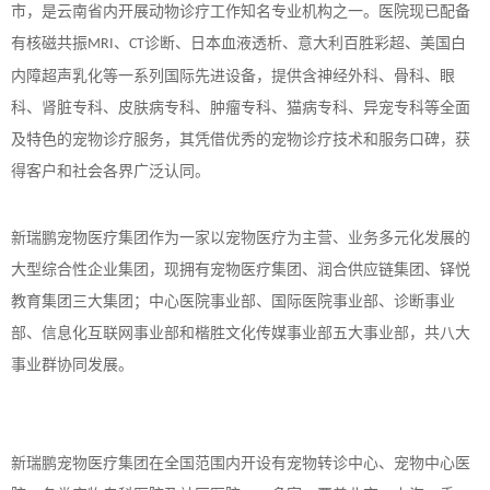
市，是云南省内开展动物诊疗工作知名专业机构之一。医院现已配备
有核磁共振
、
诊断、日本血液透析、意大利百胜彩超、美国白
MRI
CT
内障超声乳化等一系列国际先进设备，提供含神经外科、骨科、眼
科、肾脏专科、皮肤病专科、肿瘤专科、猫病专科、异宠专科等全面
及特色的宠物诊疗服务，其凭借优秀的宠物诊疗技术和服务口碑，获
得客户和社会各界广泛认同。
新瑞鹏宠物医疗集团作为一家以宠物医疗为主营、业务多元化发展的
大型综合性企业集团，现拥有宠物医疗集团、润合供应链集团、铎悦
教育集团三大集团；中心医院事业部、国际医院事业部、诊断事业
部、信息化互联网事业部和楷胜文化传媒事业部五大事业部，共八大
事业群协同发展。
新瑞鹏宠物医疗集团在全国范围内开设有宠物转诊中心、宠物中心医