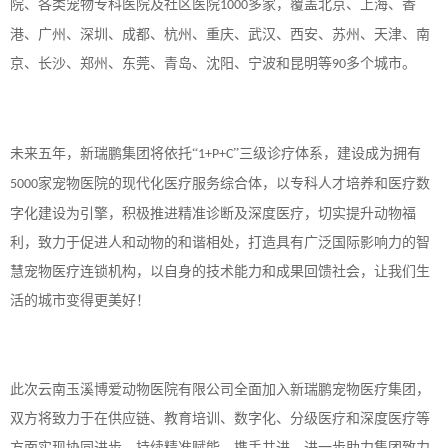
院、各类宠物专科医院及社区医院
多家，覆盖北京、上海、香
1000
港、广州、深圳、成都、杭州、重庆、武汉、西安、苏州、天津、南
京、长沙、郑州、东莞、青岛、沈阳、宁波和昆明等
多个城市。
90
未来五年，新瑞鹏集团将依托
“
”三级诊疗体系，建设成为拥有
1+P+C
家宠物医院的现代化医疗服务综合体，以专科人才培养和医疗数
5000
字化建设为引擎，积极推进精准诊断及深度医疗，切实提升动物福
利，致力于促进人和动物的和谐相处，打造具有广泛国际影响力的智
慧宠物医疗连锁机构，以自身的技术能力和成果回馈社会，让我们生
活的城市变得更美好！
此次云南玉溪博爱动物医院有限公司全面加入新瑞鹏宠物医疗集团，
双方将致力于在供应链、教育培训、数字化、分级医疗和深度医疗等
方面实现协同进步，持续精准赋能，携手共进，进一步助力集团致力