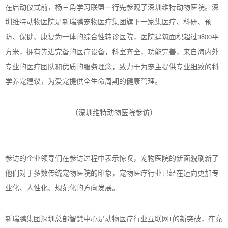
在启动仪式前，杨三角学习联盟一行先参观了深圳维特动物医院。深
圳维特动物医院是新瑞鹏宠物医疗集团旗下一家集医疗、科研、预
防、保健、康复为一体的综合性转诊医院，医院建筑面积超过
平
3800
方米，拥有先进完备的医疗设备，科室齐全，功能完善，来自海内外
专业的医疗团队和优质的服务理念，致力于为宠主提供专业细致的科
学养宠建议，为爱宠提供全生命周期的健康管理。
（深圳维特动物医院参访）
参访的企业领导们在参访过程中表示惊叹，宠物医院的新面貌刷新了
他们对于多数传统宠物医院的印象，宠物医疗行业已经在迈向更加专
业化、人性化、规范化的方向发展。
新瑞鹏集团深圳总部智慧中心是动物医疗行业互联网
的新突破，在充
+