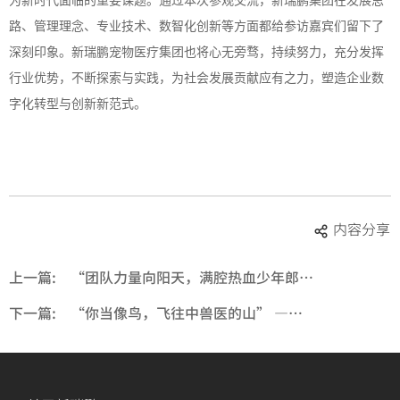
为新时代面临的重要课题。通过本次参观交流，新瑞鹏集团在发展思
路、管理理念、专业技术、数智化创新等方面都给参访嘉宾们留下了
深刻印象。新瑞鹏宠物医疗集团也将心无旁骛，持续努力，充分发挥
行业优势，不断探索与实践，为社会发展贡献应有之力，塑造企业数
字化转型与创新新范式。
内容分享
上一篇:
“团队力量向阳天，满腔热血少年郎” —新瑞鹏百人百佳刘凡
下一篇:
“你当像鸟，飞往中兽医的山” —新瑞鹏百人百佳李一涵