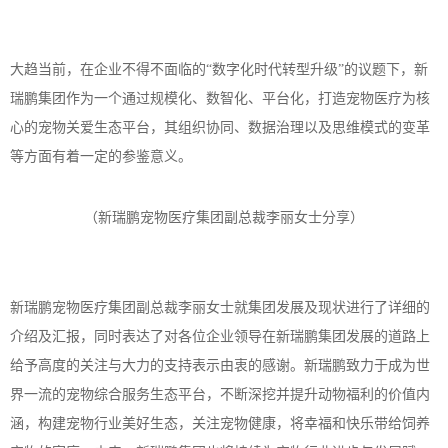
大趋当前，在企业不得不面临的
“数字化时代转型升级”的议题下，新
瑞鹏集团作为一个通过规模化、数智化、平台化，打造宠物医疗为核
心的宠物关爱生态平台，其组织协同、数据治理以及思维模式的变革
等方面有着一定的参鉴意义。
（新瑞鹏宠物医疗集团副总裁李丽女士分享）
新瑞鹏宠物医疗集团副总裁李丽女士就集团发展及现状进行了详细的
介绍及汇报，同时表达了对各位企业领导在新瑞鹏集团发展的道路上
给予高度的关注与大力的支持表示由衷的感谢。新瑞鹏致力于成为世
界一流的宠物综合服务生态平台，不断深挖并提升动物福利的价值内
涵，构建宠物行业美好生态，关注宠物健康，将幸福和快乐带给饲养