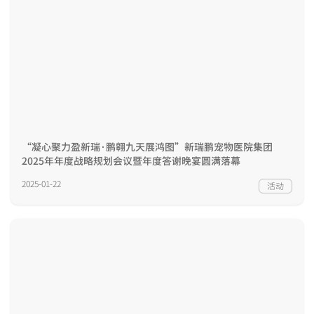
“凝心聚力盈新瑞·鹏翱九天展鸿图”新瑞鹏宠物医院集团
2025年年度战略规划会议暨年度答谢晚宴圆满落幕
2025-01-22
活动