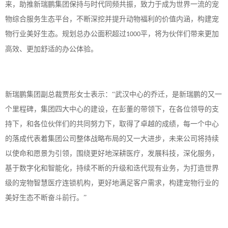
来，助推新瑞鹏集团保持与时代同频共振，致力于成为世界一流的宠
物综合服务生态平台，不断深挖并提升动物福利的价值内涵，构建宠
物行业美好生态。规划总办公面积超过
平，将为伙伴们带来更加
1000
高效、更加舒适的办公体验。
新瑞鹏集团副总裁贾彤女士表示：
“武汉中心的乔迁，是新瑞鹏的又一
个里程碑，集团四大中心的建设，在彭董的带领下，在各位领导的支
持下，和各位伙伴们的共同努力下，取得了卓越的成绩，每一个中心
的落成代表着集团公司整体战略布局的又一大进步，未来公司将持续
以使命和愿景为引领，围绕更好地深耕医疗，发展科技，深化服务，
基于数字化和智能化，持续不断的升级和迭代现有业务，为打造世界
级的宠物智慧医疗连锁机构，更好地满足客户需求，构建宠物行业的
美好生态不断奋斗前行。”