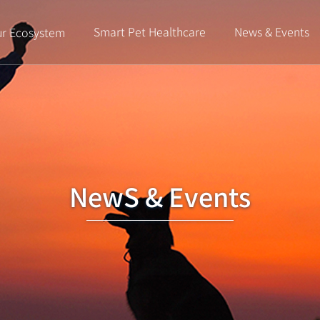
Smart Pet Healthcare
News & Events
r Ecosystem
NewS & Events