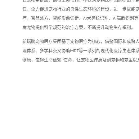
让宠物更健康，值得生命信赖。不仅对宠物医疗品牌提出了
任，全力促进宠物行业的良性生态环境的建设，进一步赋能
疗，智慧处方，智能影像诊断、
犬鼻纹识别、
猫脸识别等
AI
AI
病宠物提供科学规范的治疗方案，不断提升动物生存福利。
新瑞鹏宠物医疗集团基于宠物医疗为核心，借鉴国际和成熟
理体系、多学科交叉协助
等一系列的现代化医疗生态体
MDT
健康，值得生命信赖”使命，让宠物医疗惠及到宠物和宠主以