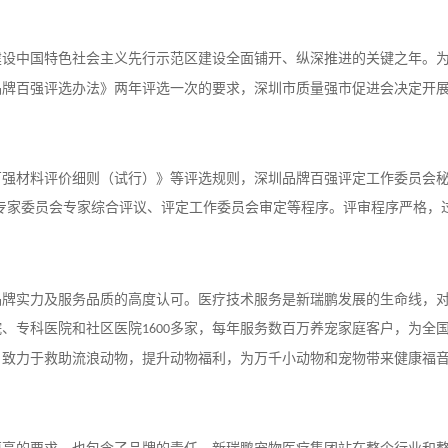
设中国特色社会主义先行示范区建设全面铺开、纵深推进的关键之年。为
牌百强评选办法》两年评选一次的要求，深圳市质量强市促进会决定开展
百强材料评价细则（试行）》等评选规则，深圳品牌百强评定工作委员会
专家委员会专家综合评议、评定工作委员会审定等程序。评审程序严格，
品牌实力及服务品质的高度认可。医疗技术服务是新瑞鹏发展的生命线，
院、专科医院和社区医院
多家，每年服务数百万养宠家庭客户，为全
1600
，致力于救助流浪动物，提升动物福利，为万千小动物和宠物带来健康福