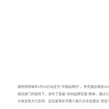
国务院将每年
月
日设定为“中国品牌日”，李克强总理自
5
10
201
相关部门的指导下，发布了首届“深圳品牌百强”榜单，通过
分肯定和大力支持，这也是落实市委六届九次全会提出“坚定