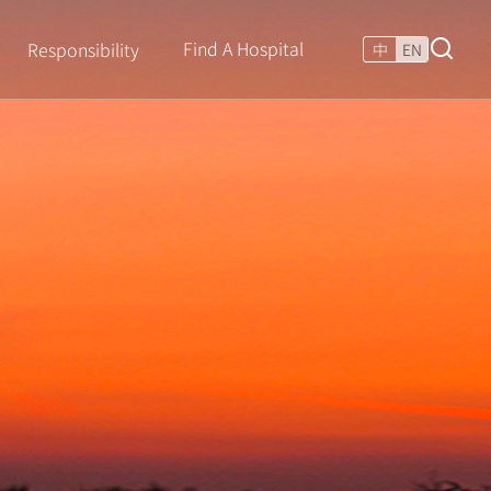
Find A Hospital
Responsibility
中
EN