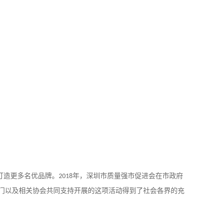
打造更多名优品牌。
年，深圳市质量强市促进会在市政府
2018
部门以及相关协会共同支持开展的这项活动得到了社会各界的充