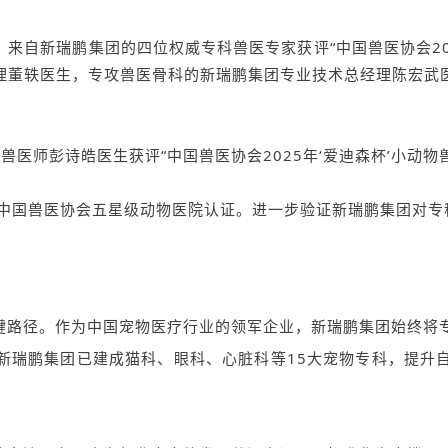
新瑞鹏集团的四位权威专科兽医专家获评“中国兽医协会202
理董轶医生，专攻兽医骨科的新瑞鹏集团专业技术总经理陈宏武
师彭诗皓医生获评“中国兽医协会2025年‘爱迪森杯’小动物
国兽医协会五星级动物医院认证。进一步验证新瑞鹏集团对专
路径。作为中国宠物医疗行业的领军企业，新瑞鹏集团始终将专
新瑞鹏集团已建成猫科、眼科、心脏科等15大宠物专科，提升