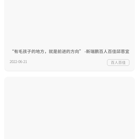
“有毛孩子的地方，就是前进的方向” -新瑞鹏百人百佳邱恩宜
2022-06-21
百人百佳