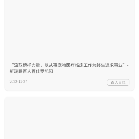
“汲取榜样力量，以从事宠物医疗临床工作为终生追求事业”-
新瑞鹏百人百佳罗旭阳
2022-11-27
百人百佳